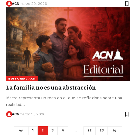
ACN
marzo 29, 2026
EDITORIAL ACN
La familia no es una abstracción
Marzo representa un mes en el que se reflexiona sobre una
realidad…
ACN
marzo 15, 2026
1
2
3
4
…
22
23