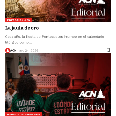
EDITORIAL ACN
La jaula de oro
Cada año, la fiesta de Pentecostés irrumpe en el calendario
litúrgico como…
ACN
mayo 24, 2026
DERECHOS HUMANOS