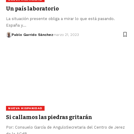
Un país laboratorio
La situación presente obliga a mirar lo que está pasando.
España y…
Pablo Garrido Sánchez
marzo 21, 2023
NUEVA HISPANIDAD
Si callamos las piedras gritarán
Por: Consuelo García de AnguloSecretaria del Centro de Jerez
de la ACdP…