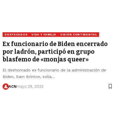
DESTACADOS
VIDA Y FAMILIA
VISIÓN CONTINENTAL
Ex funcionario de Biden encerrado
por ladrón, participó en grupo
blasfemo de «monjas queer»
El deshonrado ex funcionario de la administración de
Biden, Sam Brinton, solía…
ACN
mayo 29, 2023