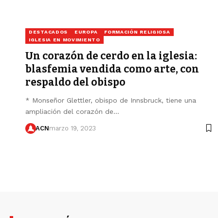
DESTACADOS
EUROPA
FORMACIÓN RELIGIOSA
IGLESIA EN MOVIMIENTO
Un corazón de cerdo en la iglesia:
blasfemia vendida como arte, con
respaldo del obispo
* Monseñor Glettler, obispo de Innsbruck, tiene una
ampliación del corazón de…
ACN
marzo 19, 2023