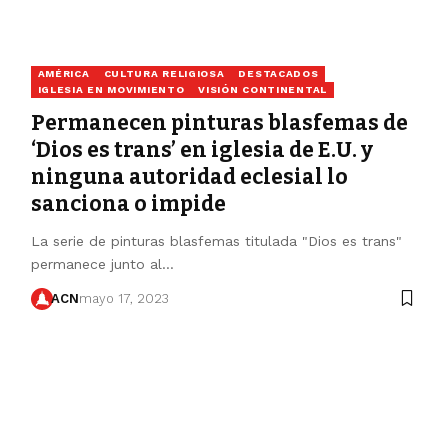
AMÉRICA
CULTURA RELIGIOSA
DESTACADOS
IGLESIA EN MOVIMIENTO
VISIÓN CONTINENTAL
Permanecen pinturas blasfemas de
‘Dios es trans’ en iglesia de E.U. y
ninguna autoridad eclesial lo
sanciona o impide
La serie de pinturas blasfemas titulada "Dios es trans"
permanece junto al…
ACN
mayo 17, 2023