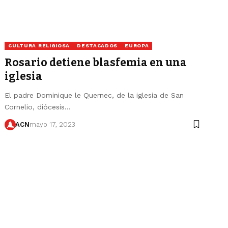
CULTURA RELIGIOSA
DESTACADOS
EUROPA
Rosario detiene blasfemia en una
iglesia
El padre Dominique le Quernec, de la iglesia de San
Cornelio, diócesis…
ACN
mayo 17, 2023