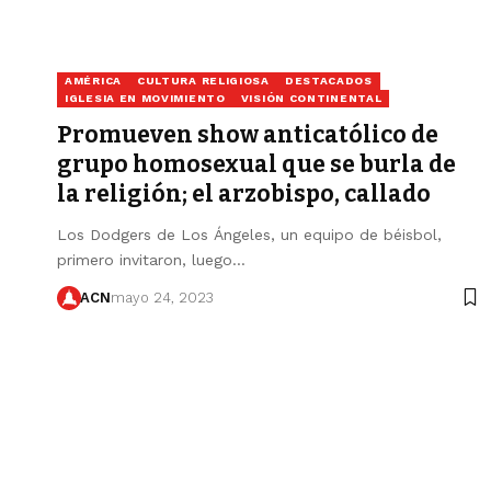
AMÉRICA
CULTURA RELIGIOSA
DESTACADOS
IGLESIA EN MOVIMIENTO
VISIÓN CONTINENTAL
Promueven show anticatólico de
grupo homosexual que se burla de
la religión; el arzobispo, callado
Los Dodgers de Los Ángeles, un equipo de béisbol,
primero invitaron, luego…
ACN
mayo 24, 2023