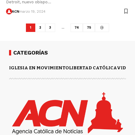
Detroit, nuevo obispo…
ACN
marzo 19, 2024
1
2
3
…
74
75
CATEGORÍAS
IGLESIA EN MOVIMIENTO
LIBERTAD CATÓLICA
VIDA Y