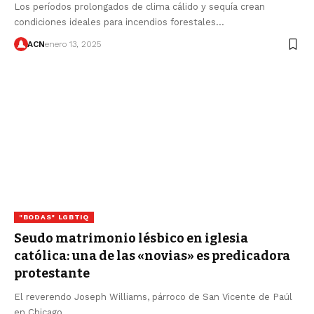
Los períodos prolongados de clima cálido y sequía crean
condiciones ideales para incendios forestales…
ACN
enero 13, 2025
"BODAS" LGBTIQ
Seudo matrimonio lésbico en iglesia
católica: una de las «novias» es predicadora
protestante
El reverendo Joseph Williams, párroco de San Vicente de Paúl
en Chicago,…