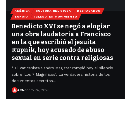
AMÉRICA
CULTURA RELIGIOSA
DESTACADOS
EUROPA
IGLESIA EN MOVIMIENTO
Benedicto XVI se negó a elogiar
una obra laudatoria a Francisco
en la que escribió el jesuita
Rupnik, hoy acusado de abuso
ACN
diciembre 12, 2023
sexual en serie contra religiosas
* El vaticanista Sandro Magister rompió hoy el silencio
sobre 'Los 7 Magníficos': La verdadera historia de los
ACN
ACN
mayo 24, 2023
mayo 24, 2023
documentos secretos…
ACN
ACN
enero 24, 2023
enero 24, 2023