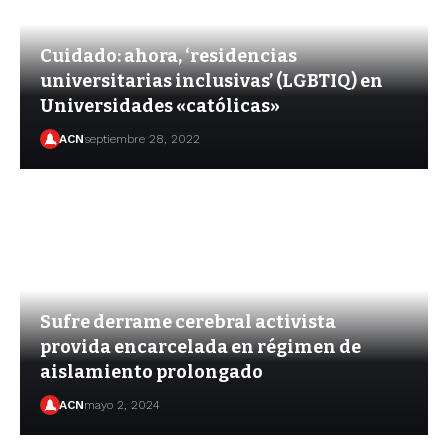
Cuidado: ahora, ‘residencias
universitarias inclusivas’ (LGBTIQ) en
Universidades «católicas»
ACN
septiembre 28, 2022
Sufre derrame cerebral activista
provida encarcelada en régimen de
aislamiento prolongado
ACN
mayo 2, 2024