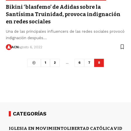
Bikini ‘blasfemo’ de Adidas sobre la
Santísima Truinidad, provoca indignación
en redes sociales
Una de las principales influencers de las redes sociales provocó
indignación después…
ACN
agosto 6, 2022
1
2
…
6
7
8
CATEGORÍAS
IGLESIA EN MOVIMIENTO
LIBERTAD CATÓLICA
VIDA Y