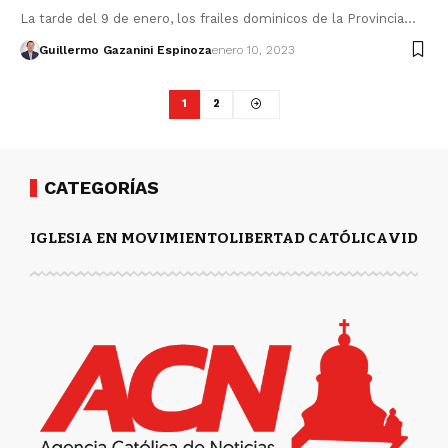
La tarde del 9 de enero, los frailes dominicos de la Provincia…
Guillermo Gazanini Espinoza
enero 10, 2023
1
2
CATEGORÍAS
IGLESIA EN MOVIMIENTO
LIBERTAD CATÓLICA
VIDA Y