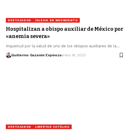
DESTACADOS
IGLESIA EN MOVIMIENTO
Hospitalizan a obispo auxiliar de México por
«anemia severa»
Inquietud por la salud de uno de los obispos auxiliares de la…
Guillermo Gazanini Espinoza
enero 18, 2023
DESTACADOS
LIBERTAD CATÓLICA