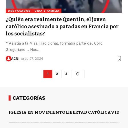
DESTACADOS
VIDA Y FAMILIA
¿Quién era realmente Quentin, el joven
católico asesinado a patadas en Francia por
los socialistas?
* Asistía a la Misa Tradicional, formaba parte del Coro
Gregoriano... Nos…
ACN
marzo 27, 2026
1
2
3
CATEGORÍAS
IGLESIA EN MOVIMIENTO
LIBERTAD CATÓLICA
VIDA Y