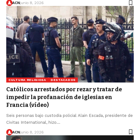
ACN
junio 8, 2026
CULTURA RELIGIOSA
DESTACADOS
Católicos arrestados por rezar y tratar de
impedir la profanación de iglesias en
Francia (vídeo)
Seis personas bajo custodia policial Alain Escada, presidente de
Civitas International, hizo…
ACN
junio 8, 2026