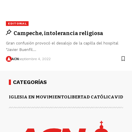
EDITORIAL
Campeche, intolerancia religiosa
Gran confusión provocó el desalojo de la capilla del hospital
“Javier Buenfil…
ACN
septiembre 4, 2022
CATEGORÍAS
IGLESIA EN MOVIMIENTO
LIBERTAD CATÓLICA
VIDA Y