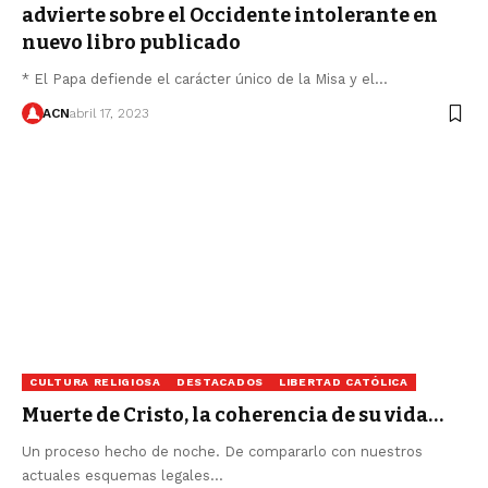
advierte sobre el Occidente intolerante en
nuevo libro publicado
* El Papa defiende el carácter único de la Misa y el…
ACN
abril 17, 2023
CULTURA RELIGIOSA
DESTACADOS
LIBERTAD CATÓLICA
Muerte de Cristo, la coherencia de su vida…
Un proceso hecho de noche. De compararlo con nuestros
actuales esquemas legales…