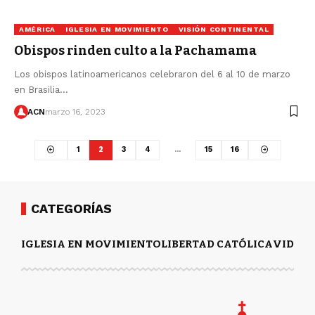
AMÉRICA
IGLESIA EN MOVIMIENTO
VISIÓN CONTINENTAL
Obispos rinden culto a la Pachamama
Los obispos latinoamericanos celebraron del 6 al 10 de marzo
en Brasilia…
ACN
marzo 16, 2023
1
2
3
4
…
15
16
CATEGORÍAS
IGLESIA EN MOVIMIENTO
LIBERTAD CATÓLICA
VIDA Y