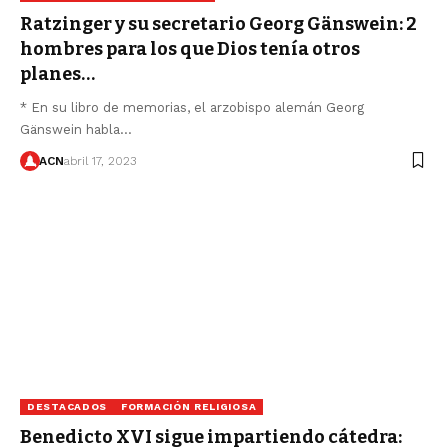
Ratzinger y su secretario Georg Gänswein: 2
hombres para los que Dios tenía otros
planes…
* En su libro de memorias, el arzobispo alemán Georg
Gänswein habla…
ACN
abril 17, 2023
DESTACADOS
FORMACIÓN RELIGIOSA
Benedicto XVI sigue impartiendo cátedra: