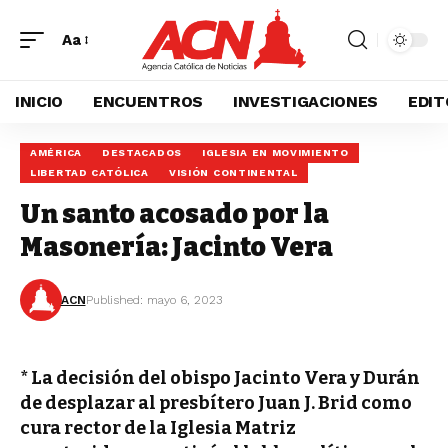
Aa
INICIO
ENCUENTROS
INVESTIGACIONES
EDIT
AMÉRICA
DESTACADOS
IGLESIA EN MOVIMIENTO
LIBERTAD CATÓLICA
VISIÓN CONTINENTAL
Un santo acosado por la
Masonería: Jacinto Vera
ACN
Published: mayo 6, 2023
* La decisión del obispo Jacinto Vera y Durán
de desplazar al presbítero Juan J. Brid como
cura rector de la Iglesia Matriz