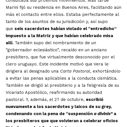
consultaba sus próximos movimientos. Más tarde
Marini fijó su residencia en Buenos Aires, facilitando aún
más el contacto entre ellos. Estaba perfectamente al
tanto de los asuntos de su jurisdicción y, así supo
que
seis sacerdotes habían violado el “entredicho”
impuesto a la Matriz y que habían celebrado misa
allí.
También supo del nombramiento de un
“gobernador eclesiástico”, recaído en un anciano
presbítero, que fue virtualmente desconocido por el
clero uruguayo. Este incidente motivó que Vera le
dirigiera al designado una
Carta Pastoral
, exhortándolo
a evitar las penas aplicables a la conducta cismática.
También se dirigió al presbiterio y a la feligresía de su
Vicariato Apostólico, reafirmando su autoridad
pastoral. Y, además, el 27 de octubre,
escribió
nuevamente a los sacerdotes y laicos de su grey,
condenando con la pena de “suspensión
a divinis”
a
los presbíteros que que volvieran a celebrar oficios