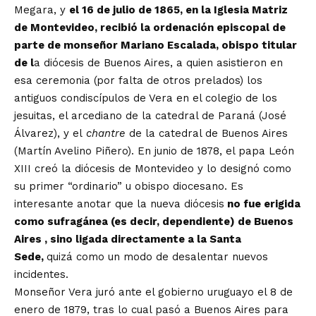
Megara, y
el 16 de julio de 1865, en la Iglesia Matriz
de Montevideo, recibió la ordenación episcopal de
parte de monseñor Mariano Escalada, obispo titular
de l
a diócesis de Buenos Aires, a quien asistieron en
esa ceremonia (por falta de otros prelados) los
antiguos condiscípulos de Vera en el colegio de los
jesuitas, el arcediano de la catedral de Paraná (José
Álvarez), y el
chantre
de la catedral de Buenos Aires
(Martín Avelino Piñero). En junio de 1878, el papa León
XIII creó la diócesis de Montevideo y lo designó como
su primer “ordinario” u obispo diocesano. Es
interesante anotar que la nueva diócesis
no fue erigida
como sufragánea (es decir, dependiente) de Buenos
Aires , sino ligada directamente a la Santa
Sede,
quizá como un modo de desalentar nuevos
incidentes.
Monseñor Vera juró ante el gobierno uruguayo el 8 de
enero de 1879, tras lo cual pasó a Buenos Aires para