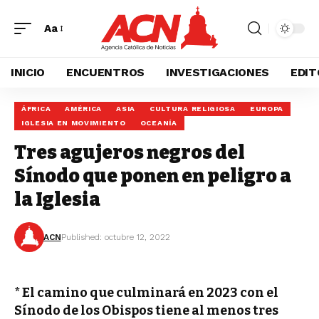
Aa
INICIO
ENCUENTROS
INVESTIGACIONES
EDIT
ÁFRICA
AMÉRICA
ASIA
CULTURA RELIGIOSA
EUROPA
IGLESIA EN MOVIMIENTO
OCEANÍA
Tres agujeros negros del
Sínodo que ponen en peligro a
la Iglesia
ACN
Published: octubre 12, 2022
* El camino que culminará en 2023 con el
Sínodo de los Obispos tiene al menos tres