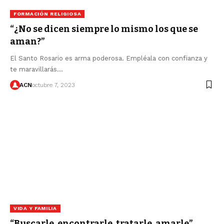
FORMACIÓN RELIGIOSA
“¿No se dicen siempre lo mismo los que se
aman?”
El Santo Rosario es arma poderosa. Empléala con confianza y
te maravillarás…
ACN
octubre 7, 2023
VIDA Y FAMILIA
“Buscarle, encontrarle, tratarle, amarle”