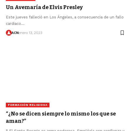
Un Avemaría de Elvis Presley
Este jueves falleció en Los Ángeles, a consecuencia de un fallo
cardiaco…
ACN
enero 13, 2023
FORMACIÓN RELIGIOSA
“¿No se dicen siempre lo mismo los que se
aman?”
* El Santo Rosario es arma poderosa. Empléala con confianza y