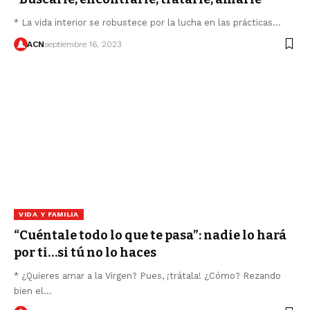
* La vida interior se robustece por la lucha en las prácticas…
ACN
septiembre 16, 2023
VIDA Y FAMILIA
“Cuéntale todo lo que te pasa”: nadie lo hará
por ti…si tú no lo haces
* ¿Quieres amar a la Virgen? Pues, ¡trátala! ¿Cómo? Rezando
bien el…