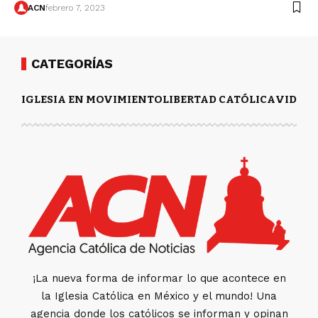
ACN
febrero 7, 2023
CATEGORÍAS
IGLESIA EN MOVIMIENTO
LIBERTAD CATÓLICA
VIDA Y
¡La nueva forma de informar lo que acontece en
la Iglesia Católica en México y el mundo! Una
agencia donde los católicos se informan y opinan