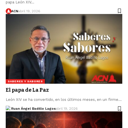
papa León XIV…
ACN
abril 19, 2026
SABERES Y SABORES
El papa de La Paz
León XIV se ha convertido, en los últimos meses, en un firme…
Ruan Ángel Badillo Lagos
abril 19, 2026