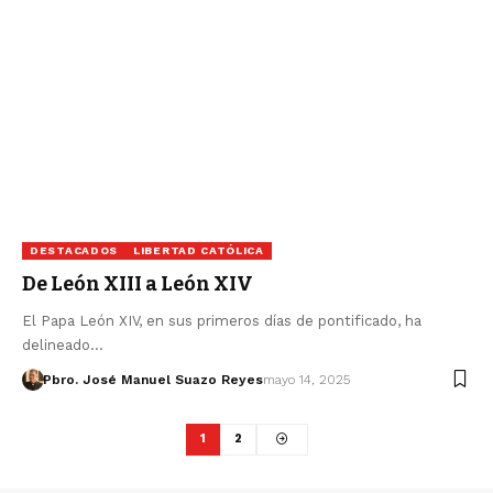
DESTACADOS
LIBERTAD CATÓLICA
De León XIII a León XIV
El Papa León XIV, en sus primeros días de pontificado, ha
delineado…
Pbro. José Manuel Suazo Reyes
mayo 14, 2025
1
2