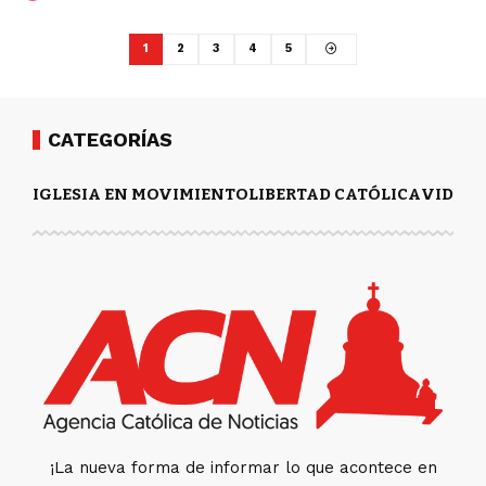
1
2
3
4
5
CATEGORÍAS
IGLESIA EN MOVIMIENTO
LIBERTAD CATÓLICA
VIDA Y
¡La nueva forma de informar lo que acontece en