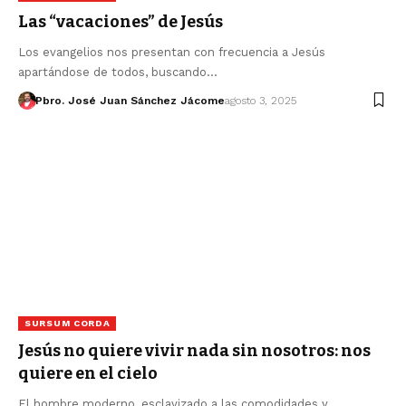
Las “vacaciones” de Jesús
Los evangelios nos presentan con frecuencia a Jesús
apartándose de todos, buscando…
Pbro. José Juan Sánchez Jácome
agosto 3, 2025
SURSUM CORDA
Jesús no quiere vivir nada sin nosotros: nos
quiere en el cielo
El hombre moderno, esclavizado a las comodidades y