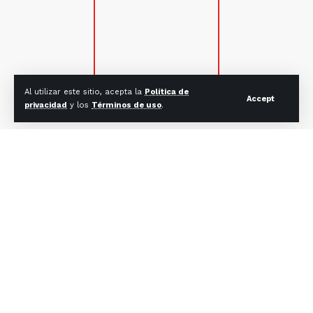
Al utilizar este sitio, acepta la
Política de
Accept
privacidad
y los
Términos de uso
.
SUSCRÍBETE
Suscríbete para estar al tanto de lo que acontece en la
Iglesia Católica en México y el mundo.
Correo electrónico:
CONTACTO
Mail: