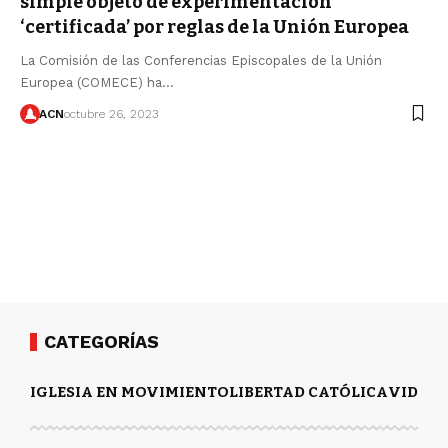
simple objeto de experimentación
‘certificada’ por reglas de la Unión Europea
La Comisión de las Conferencias Episcopales de la Unión
Europea (COMECE) ha…
ACN
octubre 26, 2023
CATEGORÍAS
IGLESIA EN MOVIMIENTO
LIBERTAD CATÓLICA
VIDA Y