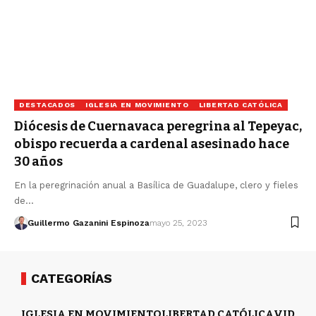
DESTACADOS
IGLESIA EN MOVIMIENTO
LIBERTAD CATÓLICA
Diócesis de Cuernavaca peregrina al Tepeyac,
obispo recuerda a cardenal asesinado hace
30 años
En la peregrinación anual a Basílica de Guadalupe, clero y fieles
de…
Guillermo Gazanini Espinoza
mayo 25, 2023
CATEGORÍAS
IGLESIA EN MOVIMIENTO
LIBERTAD CATÓLICA
VIDA Y