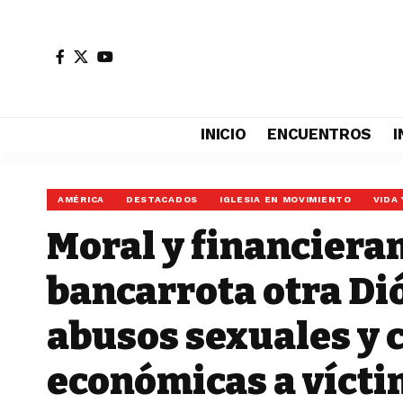
INICIO
ENCUENTROS
I
AMÉRICA
DESTACADOS
IGLESIA EN MOVIMIENTO
VIDA 
Moral y financiera
bancarrota otra Dió
abusos sexuales y
económicas a víct