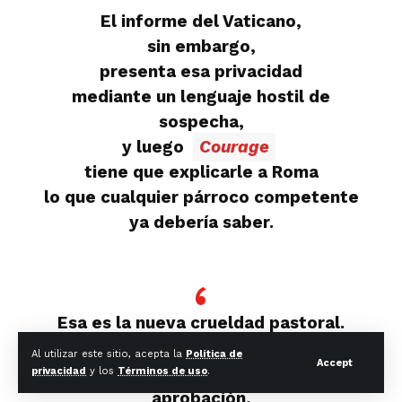
El informe del Vaticano,
sin embargo,
presenta esa privacidad
mediante un lenguaje hostil de
sospecha,
y luego
Courage
tiene que explicarle a Roma
lo que cualquier párroco competente
ya debería saber.
Esa es la nueva crueldad pastoral.
Al utilizar este sitio, acepta la
Política de
Accept
Sonríe al pecador que busca
privacidad
y los
Términos de uso
.
aprobación,