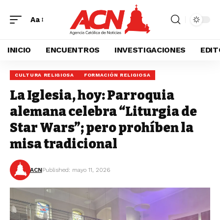
Aa
INICIO
ENCUENTROS
INVESTIGACIONES
EDIT
CULTURA RELIGIOSA
FORMACIÓN RELIGIOSA
La Iglesia, hoy: Parroquia
alemana celebra “Liturgia de
Star Wars”; pero prohíben la
misa tradicional
ACN
Published: mayo 11, 2026