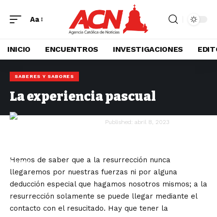
Aa
INICIO
ENCUENTROS
INVESTIGACIONES
EDIT
SABERES Y SABORES
La experiencia pascual
Ruan Ángel Badillo Lagos
Published: abril 8, 2023
Hemos de saber que a la resurrección nunca
llegaremos por nuestras fuerzas ni por alguna
deducción especial que hagamos nosotros mismos; a la
resurrección solamente se puede llegar mediante el
contacto con el resucitado. Hay que tener la