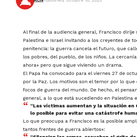
ACN
Published: octubre 18, 2023
Al final de la audiencia general, Francisco diri
Palestina e Israel invitando a los creyentes de t
penitencia: la guerra cancela el futuro, que cal
los pobres, del pueblo, de los niños. La cercaní
ahora» pero que sigue viviendo un drama.
El Papa ha convocado para el viernes 27 de oct
por la Paz. Los motivos son el temor por lo que
focos de guerra del mundo. De hecho, el pensamie
general, a lo que está sucediendo en Palestina e
“Las víctimas aumentan y la situación en
lo posible para evitar una catástrofe huma
Lo que preocupa a Francisco es la posible ampl
tantos frentes de guerra abiertos»:
“Silencien las armas, escuchen el grito de 