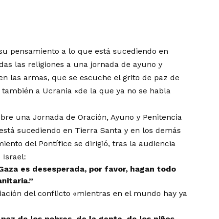
je su pensamiento a lo que está sucediendo en
odas las religiones a una jornada de ayuno y
len las armas, que se escuche el grito de paz de
a también a Ucrania «de la que ya no se habla
ubre una Jornada de Oración, Ayuno y Penitencia
 está sucediendo en Tierra Santa y en los demás
nto del Pontífice se dirigió, tras la audiencia
 Israel:
 Gaza es desesperada, por favor, hagan todo
nitaria.”
iación del conflicto «mientras en el mundo hay ya
paz de los pobres, de la gente, de los niños.