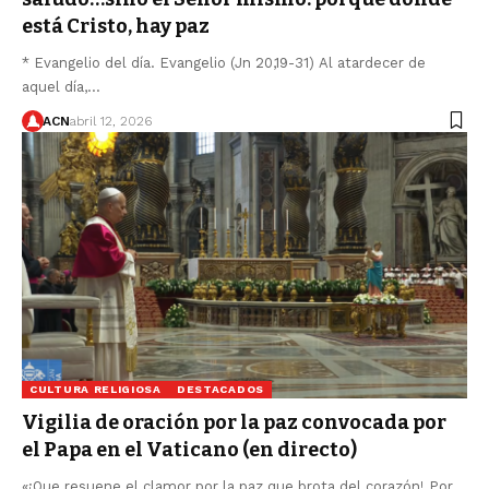
está Cristo, hay paz
* Evangelio del día. Evangelio (Jn 20,19-31) Al atardecer de
aquel día,…
ACN
abril 12, 2026
CULTURA RELIGIOSA
DESTACADOS
Vigilia de oración por la paz convocada por
el Papa en el Vaticano (en directo)
«¡Que resuene el clamor por la paz que brota del corazón! Por…