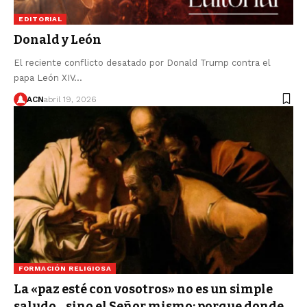
EDITORIAL
Donald y León
El reciente conflicto desatado por Donald Trump contra el
papa León XIV…
ACN
abril 19, 2026
FORMACIÓN RELIGIOSA
La «paz esté con vosotros» no es un simple
saludo…sino el Señor mismo: porque donde