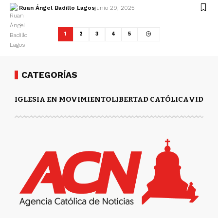
Ruan Ángel Badillo Lagos
junio 29, 2025
1
2
3
4
5
CATEGORÍAS
IGLESIA EN MOVIMIENTO
LIBERTAD CATÓLICA
VIDA Y