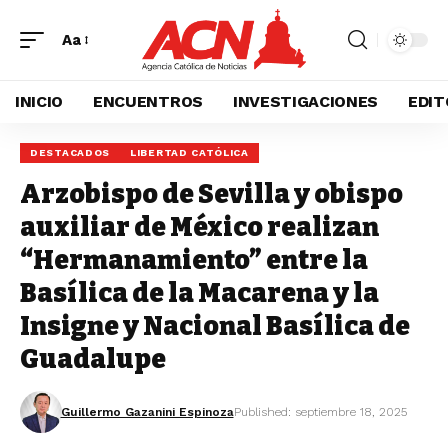
Aa
INICIO
ENCUENTROS
INVESTIGACIONES
EDIT
DESTACADOS
LIBERTAD CATÓLICA
Arzobispo de Sevilla y obispo
auxiliar de México realizan
“Hermanamiento” entre la
Basílica de la Macarena y la
Insigne y Nacional Basílica de
Guadalupe
Guillermo Gazanini Espinoza
Published: septiembre 18, 2025