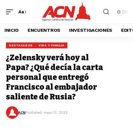
Aa
INICIO
ENCUENTROS
INVESTIGACIONES
EDIT
DESTACADOS
VIDA Y FAMILIA
¿Zelensky verá hoy al
Papa? ¿Qué decía la carta
personal que entregó
Francisco al embajador
saliente de Rusia?
ACN
Published: mayo 12, 2023