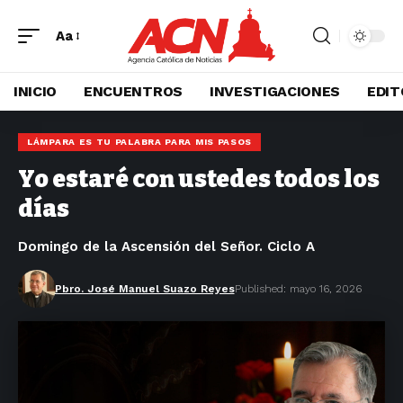
Aa
INICIO
ENCUENTROS
INVESTIGACIONES
EDIT
LÁMPARA ES TU PALABRA PARA MIS PASOS
Yo estaré con ustedes todos los
días
Domingo de la Ascensión del Señor. Ciclo A
Pbro. José Manuel Suazo Reyes
Published: mayo 16, 2026