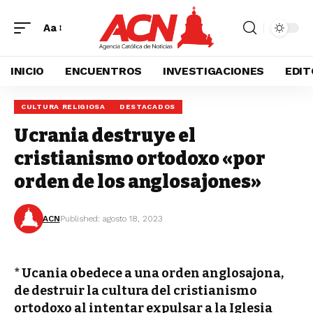
Aa
INICIO
ENCUENTROS
INVESTIGACIONES
EDIT
CULTURA RELIGIOSA
DESTACADOS
Ucrania destruye el
cristianismo ortodoxo «por
orden de los anglosajones»
ACN
Published: agosto 18, 2023
* Ucania obedece a una orden anglosajona,
de destruir la cultura del cristianismo
ortodoxo al intentar expulsar a la Iglesia