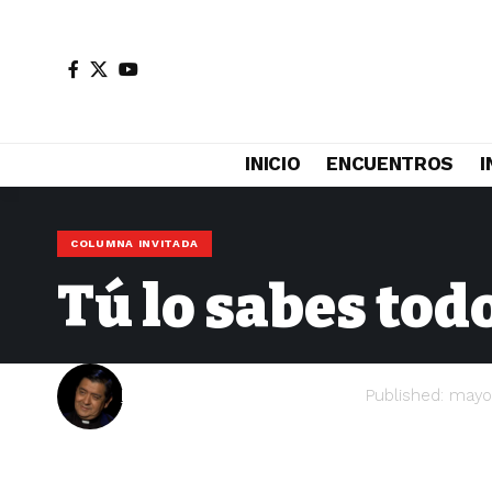
INICIO
ENCUENTROS
I
COLUMNA INVITADA
Tú lo sabes todo
Pbro. Hugo Valdemar Romero
Published: mayo