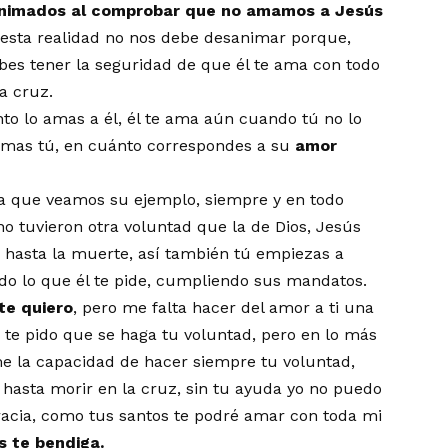
animados al comprobar que no amamos a Jesús
 esta realidad no nos debe desanimar porque,
es tener la seguridad de que él te ama con todo
la cruz.
to lo amas a él, él te ama aún cuando tú no lo
amas tú, en cuánto correspondes a su
amor
 que veamos su ejemplo, siempre y en todo
o tuvieron otra voluntad que la de Dios, Jesús
 hasta la muerte, así también tú empiezas a
do lo que él te pide, cumpliendo sus mandatos.
te quiero
, pero me falta hacer del amor a ti una
s te pido que se haga tu voluntad, pero en lo más
me la capacidad de hacer siempre tu voluntad,
hasta morir en la cruz, sin tu ayuda yo no puedo
acia, como tus santos te podré amar con toda mi
s te bendiga.