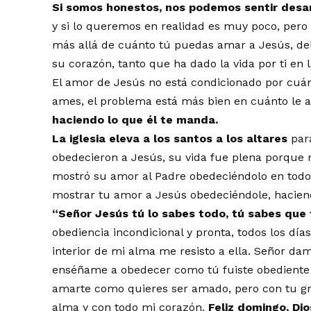
Si somos honestos, nos podemos sentir des
y si lo queremos en realidad es muy poco, pero
más allá de cuánto tú puedas amar a Jesús, deb
su corazón, tanto que ha dado la vida por ti en 
El amor de Jesús no está condicionado por cuán
ames, el problema está más bien en cuánto le 
haciendo lo que él te manda.
La iglesia eleva a los santos a los altares
para
obedecieron a Jesús, su vida fue plena porque n
mostró su amor al Padre obedeciéndolo en todo
mostrar tu amor a Jesús obedeciéndole, hacien
“Señor Jesús tú lo sabes todo, tú sabes que 
obediencia incondicional y pronta, todos los día
interior de mi alma me resisto a ella. Señor da
enséñame a obedecer como tú fuiste obediente 
amarte como quieres ser amado, pero con tu gr
alma y con todo mi corazón.
Feliz domingo, Dio