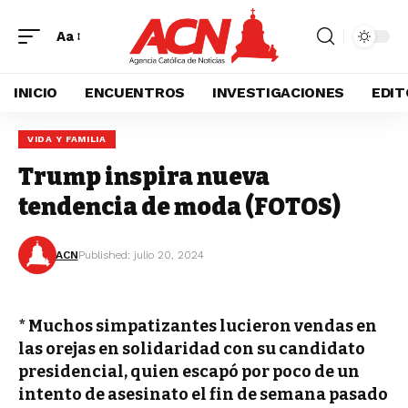
Aa
INICIO
ENCUENTROS
INVESTIGACIONES
EDIT
VIDA Y FAMILIA
Trump inspira nueva
tendencia de moda (FOTOS)
ACN
Published: julio 20, 2024
* Muchos simpatizantes lucieron vendas en
las orejas en solidaridad con su candidato
presidencial, quien escapó por poco de un
intento de asesinato el fin de semana pasado