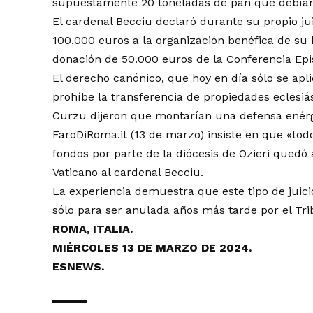
supuestamente 20 toneladas de pan que debían d
El cardenal Becciu declaró durante su propio
ju
100.000 euros a la organización benéfica de su
donación de 50.000 euros de la Conferencia Epis
El derecho canónico, que hoy en día sólo se apl
prohíbe la transferencia de propiedades eclesiá
Curzu dijeron que montarían una defensa enérg
FaroDiRoma.it (13 de marzo) insiste en que «todo
fondos por parte de la diócesis de Ozieri qued
Vaticano al cardenal Becciu.
La experiencia demuestra que este tipo de juic
sólo para ser anulada años más tarde por el Tri
ROMA, ITALIA.
MIÉRCOLES 13 DE MARZO DE 2024.
ESNEWS.