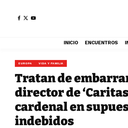
INICIO
ENCUENTROS
I
EUROPA
VIDA Y FAMILIA
Tratan de embarrar
director de ‘Carita
cardenal en supue
indebidos