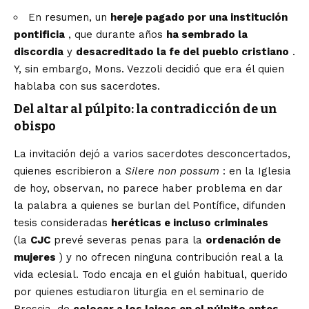
En resumen, un
hereje pagado por una institución
pontificia
, que durante años
ha sembrado la
discordia
y
desacreditado la fe del pueblo cristiano
.
Y, sin embargo, Mons. Vezzoli decidió que era él quien
hablaba con sus sacerdotes.
Del altar al púlpito: la contradicción de un
obispo
La invitación dejó a varios sacerdotes desconcertados,
quienes escribieron a
Silere non possum
: en la Iglesia
de hoy, observan, no parece haber problema en dar
la palabra a quienes se burlan del Pontífice, difunden
tesis consideradas
heréticas e incluso criminales
(la
CJC
prevé severas penas para la
ordenación de
mujeres
) y no ofrecen ninguna contribución real a la
vida eclesial. Todo encaja en el guión habitual, querido
por quienes estudiaron liturgia en el seminario de
Brescia, de
colocar a los laicos en el púlpito antes