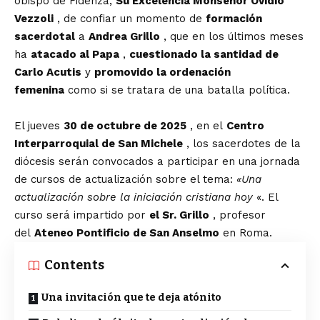
obispo de Fidenza,
Su Excelencia Monseñor Ovidio
Vezzoli
, de confiar un momento de
formación
sacerdotal
a
Andrea Grillo
, que en los últimos meses
ha
atacado al Papa
,
cuestionado la santidad de
Carlo Acutis
y
promovido la ordenación
femenina
como si se tratara de una batalla política.
El jueves
30 de octubre de 2025
, en el
Centro
Interparroquial de San Michele
, los sacerdotes de la
diócesis serán convocados a participar en una jornada
de cursos de actualización sobre el tema:
«Una
actualización sobre la iniciación cristiana hoy
«. El
curso será impartido por
el Sr. Grillo
, profesor
del
Ateneo Pontificio de San Anselmo
en Roma.
Contents
Una invitación que te deja atónito