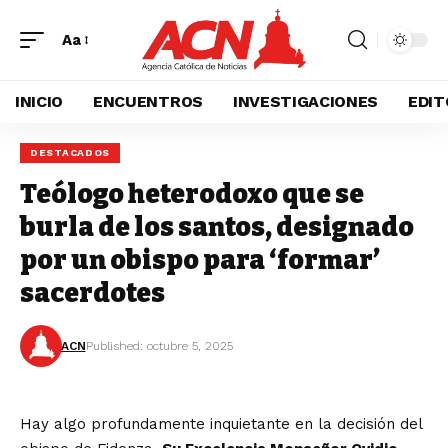
Aa
INICIO
ENCUENTROS
INVESTIGACIONES
EDIT
DESTACADOS
Teólogo heterodoxo que se
burla de los santos, designado
por un obispo para ‘formar’
sacerdotes
ACN
Published: octubre 5, 2025
Hay algo profundamente inquietante en la decisión del