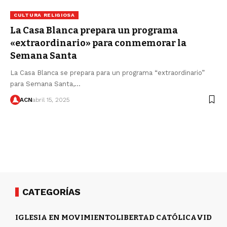
CULTURA RELIGIOSA
La Casa Blanca prepara un programa
«extraordinario» para conmemorar la
Semana Santa
La Casa Blanca se prepara para un programa “extraordinario”
para Semana Santa,…
ACN
abril 15, 2025
CATEGORÍAS
IGLESIA EN MOVIMIENTO
LIBERTAD CATÓLICA
VIDA Y