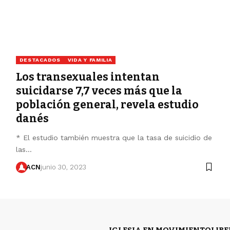
DESTACADOS
VIDA Y FAMILIA
Los transexuales intentan
suicidarse 7,7 veces más que la
población general, revela estudio
danés
* El estudio también muestra que la tasa de suicidio de
las…
ACN
junio 30, 2023
IGLESIA EN MOVIMIENTO
LIB