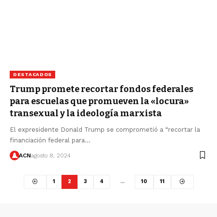
DESTACADOS
Trump promete recortar fondos federales
para escuelas que promueven la «locura»
transexual y la ideología marxista
El expresidente Donald Trump se comprometió a “recortar la
financiación federal para…
ACN
agosto 8, 2024
1
2
3
4
…
10
11