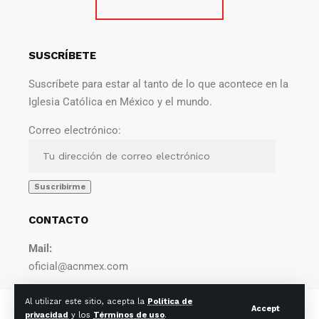
SUSCRÍBETE
Suscríbete para estar al tanto de lo que acontece en la
Iglesia Católica en México y el mundo.
Correo electrónico:
CONTACTO
Mail:
oficial@acnmex.com
Al utilizar este sitio, acepta la
Política de
© 2022 Agencia Católica de Noticias. Todos los derechos
Accept
privacidad
y los
Términos de uso
.