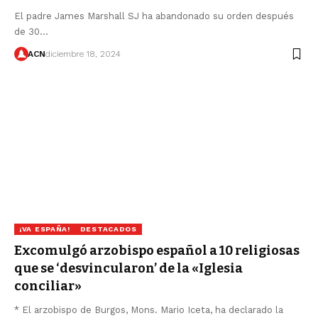
El padre James Marshall SJ ha abandonado su orden después
de 30…
ACN
diciembre 18, 2024
¡VA ESPAÑA!
DESTACADOS
Excomulgó arzobispo español a 10 religiosas
que se ‘desvincularon’ de la «Iglesia
conciliar»
* El arzobispo de Burgos, Mons. Mario Iceta, ha declarado la