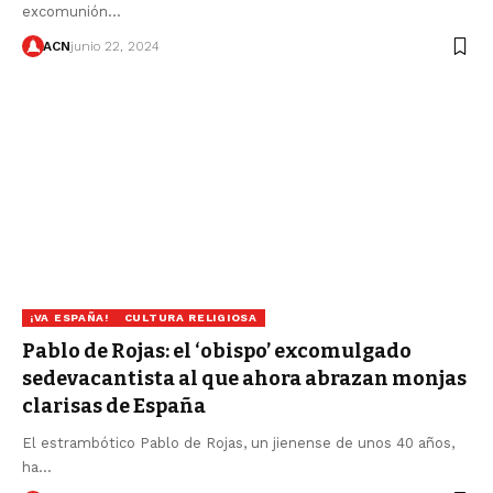
excomunión…
ACN
junio 22, 2024
¡VA ESPAÑA!
CULTURA RELIGIOSA
Pablo de Rojas: el ‘obispo’ excomulgado
sedevacantista al que ahora abrazan monjas
clarisas de España
El estrambótico Pablo de Rojas, un jienense de unos 40 años,
ha…