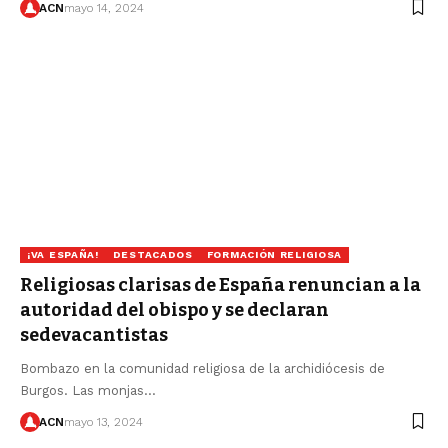
ACN
mayo 14, 2024
¡VA ESPAÑA!
DESTACADOS
FORMACIÓN RELIGIOSA
Religiosas clarisas de España renuncian a la
autoridad del obispo y se declaran
sedevacantistas
Bombazo en la comunidad religiosa de la archidiócesis de
Burgos. Las monjas…
ACN
mayo 13, 2024