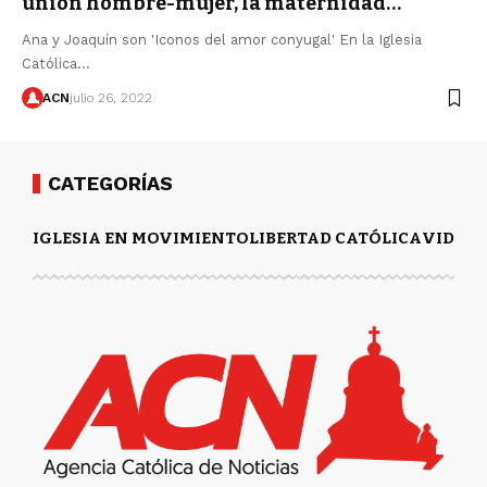
unión hombre-mujer, la maternidad…
Ana y Joaquín son 'Iconos del amor conyugal' En la Iglesia
Católica…
ACN
julio 26, 2022
CATEGORÍAS
IGLESIA EN MOVIMIENTO
LIBERTAD CATÓLICA
VIDA Y