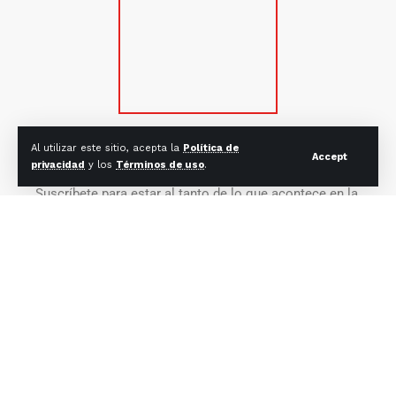
Al utilizar este sitio, acepta la
Política de
SUSCRÍBETE
Accept
privacidad
y los
Términos de uso
.
Suscríbete para estar al tanto de lo que acontece en la
Iglesia Católica en México y el mundo.
Correo electrónico:
CONTACTO