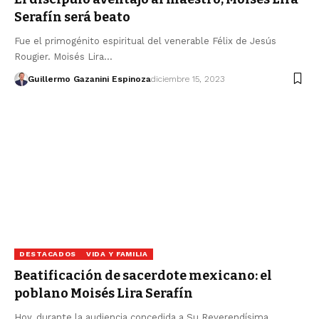
Serafín será beato
Fue el primogénito espiritual del venerable Félix de Jesús
Rougier. Moisés Lira…
Guillermo Gazanini Espinoza
diciembre 15, 2023
DESTACADOS
VIDA Y FAMILIA
Beatificación de sacerdote mexicano: el
poblano Moisés Lira Serafín
Hoy, durante la audiencia concedida a Su Reverendísima