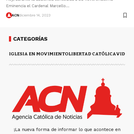
Eminencia el Cardenal Marcello…
ACN
diciembre 14, 2023
CATEGORÍAS
IGLESIA EN MOVIMIENTO
LIBERTAD CATÓLICA
VIDA Y
¡La nueva forma de informar lo que acontece en