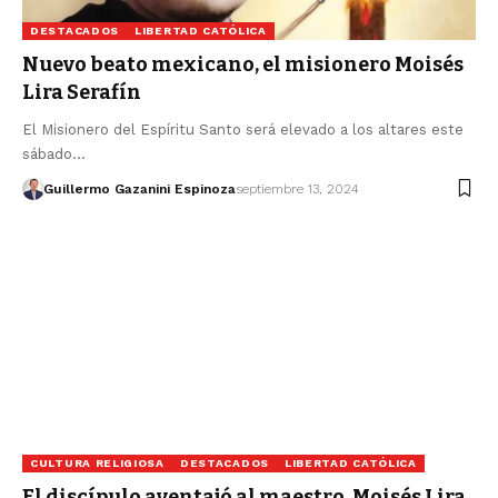
DESTACADOS
LIBERTAD CATÓLICA
Nuevo beato mexicano, el misionero Moisés
Lira Serafín
El Misionero del Espíritu Santo será elevado a los altares este
sábado…
Guillermo Gazanini Espinoza
septiembre 13, 2024
CULTURA RELIGIOSA
DESTACADOS
LIBERTAD CATÓLICA
El discípulo aventajó al maestro, Moisés Lira