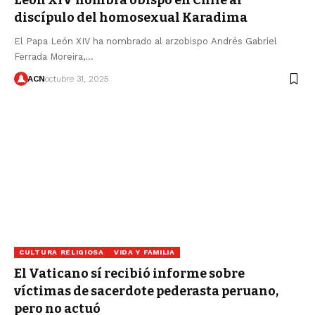
León XIV nombra obispo en Chile al
discípulo del homosexual Karadima
El Papa León XIV ha nombrado al arzobispo Andrés Gabriel
Ferrada Moreira,…
ACN
octubre 31, 2025
CULTURA RELIGIOSA
VIDA Y FAMILIA
El Vaticano sí recibió informe sobre
víctimas de sacerdote pederasta peruano,
pero no actuó