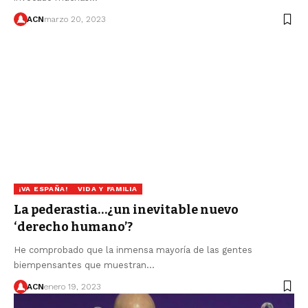
ACN
marzo 20, 2023
¡VA ESPAÑA!
VIDA Y FAMILIA
La pederastia…¿un inevitable nuevo
‘derecho humano’?
He comprobado que la inmensa mayoría de las gentes
biempensantes que muestran…
ACN
enero 19, 2023