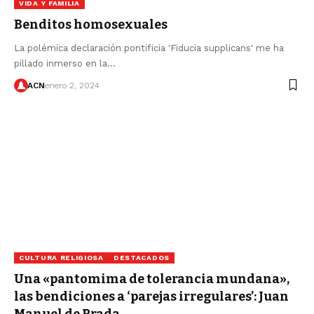
VIDA Y FAMILIA
Benditos homosexuales
La polémica declaración pontificia 'Fiducia supplicans' me ha
pillado inmerso en la…
ACN
enero 2, 2024
CULTURA RELIGIOSA
DESTACADOS
Una «pantomima de tolerancia mundana»,
las bendiciones a ‘parejas irregulares’: Juan