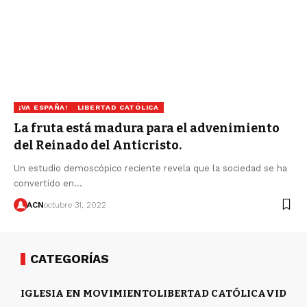
¡VA ESPAÑA!
LIBERTAD CATÓLICA
La fruta está madura para el advenimiento
del Reinado del Anticristo.
Un estudio demoscópico reciente revela que la sociedad se ha
convertido en…
ACN
octubre 31, 2022
CATEGORÍAS
IGLESIA EN MOVIMIENTO
LIBERTAD CATÓLICA
VIDA Y