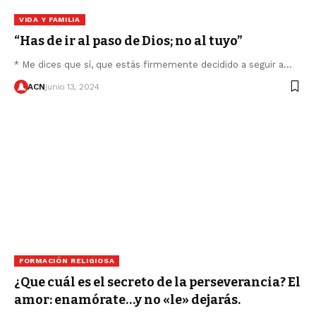
VIDA Y FAMILIA
“Has de ir al paso de Dios; no al tuyo”
* Me dices que sí, que estás firmemente decidido a seguir a…
ACN
junio 13, 2024
FORMACIÓN RELIGIOSA
¿Que cuál es el secreto de la perseverancia? El
amor: enamórate…y no «le» dejarás.