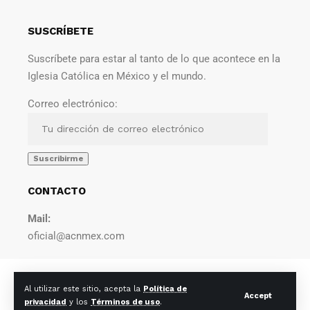
SUSCRÍBETE
Suscríbete para estar al tanto de lo que acontece en la
Iglesia Católica en México y el mundo.
Correo electrónico:
CONTACTO
Mail:
oficial@acnmex.com
© 2022 Agencia Católica de Noticias. Todos los derechos
Al utilizar este sitio, acepta la
Política de
reservados.
Accept
privacidad
y los
Términos de uso
.