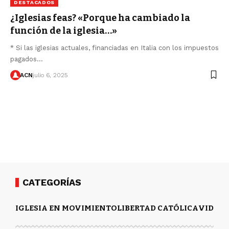
DESTACADOS
¿Iglesias feas? «Porque ha cambiado la
función de la iglesia…»
* Si las iglesias actuales, financiadas en Italia con los impuestos
pagados…
ACN
julio 6, 2025
CATEGORÍAS
IGLESIA EN MOVIMIENTO
LIBERTAD CATÓLICA
VIDA Y