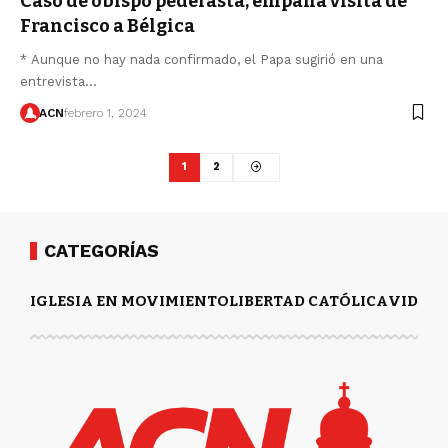
Caso de obispo pederasta, empaña visita de
Francisco a Bélgica
* Aunque no hay nada confirmado, el Papa sugirió en una
entrevista…
ACN
febrero 1, 2024
1
2
CATEGORÍAS
IGLESIA EN MOVIMIENTO
LIBERTAD CATÓLICA
VIDA Y