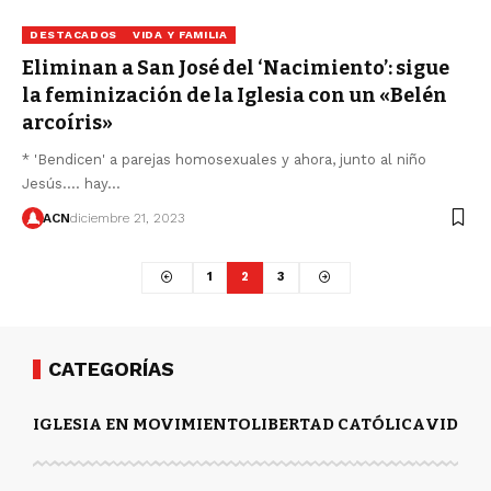
DESTACADOS
VIDA Y FAMILIA
Eliminan a San José del ‘Nacimiento’: sigue
la feminización de la Iglesia con un «Belén
arcoíris»
* 'Bendicen' a parejas homosexuales y ahora, junto al niño
Jesús.... hay…
ACN
diciembre 21, 2023
1
2
3
CATEGORÍAS
IGLESIA EN MOVIMIENTO
LIBERTAD CATÓLICA
VIDA Y