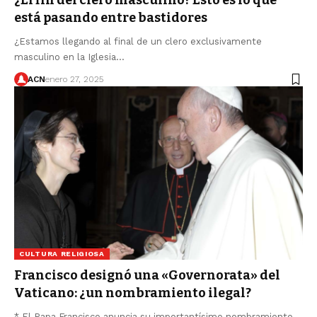
¿El fin del clero masculino? Esto es lo que
está pasando entre bastidores
¿Estamos llegando al final de un clero exclusivamente
masculino en la Iglesia…
ACN
enero 27, 2025
CULTURA RELIGIOSA
Francisco designó una «Governorata» del
Vaticano: ¿un nombramiento ilegal?
* El Papa Francisco anuncia su importantísimo nombramiento