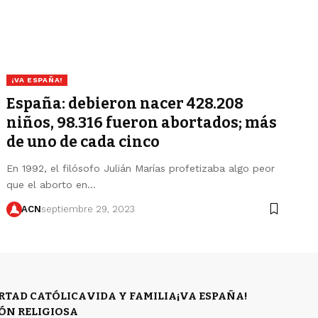
¡VA ESPAÑA!
España: debieron nacer 428.208
niños, 98.316 fueron abortados; más
de uno de cada cinco
En 1992, el filósofo Julián Marías profetizaba algo peor
que el aborto en…
ACN
septiembre 29, 2023
ERTAD CATÓLICA
VIDA Y FAMILIA
¡VA ESPAÑA!
ÓN RELIGIOSA