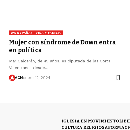
¡VA ESPAÑA!
VIDA Y FAMILIA
Mujer con síndrome de Down entra
en política
Mar Galcerán, de 45 años, es diputada de las Corts
Valencianas desde…
ACN
enero 12, 2024
IGLESIA EN MOVIMIENTO
LIB
CULTURA RELIGIOSA
FORMACI