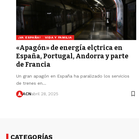
¡VA ESPAÑA!
VIDA Y FAMILIA
«Apagón» de energía elçtrica en
España, Portugal, Andorra y parte
de Francia
Un gran apagón en España ha paralizado los servicios
de trenes en…
ACN
abril 28, 2025
CATEGORÍAS