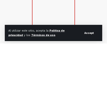
Al utilizar este sitio, acepta la
Política de
Accept
privacidad
y los
Términos de uso
.
SUSCRÍBETE
Suscríbete para estar al tanto de lo que acontece en la
Iglesia Católica en México y el mundo.
Correo electrónico:
CONTACTO
Mail: