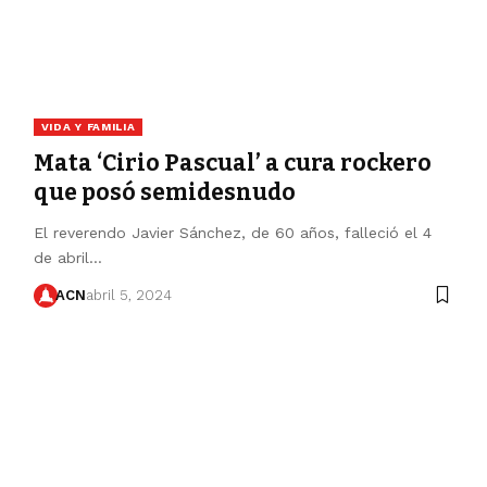
VIDA Y FAMILIA
Mata ‘Cirio Pascual’ a cura rockero
que posó semidesnudo
El reverendo Javier Sánchez, de 60 años, falleció el 4
de abril…
ACN
abril 5, 2024