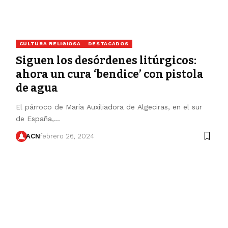
CULTURA RELIGIOSA
DESTACADOS
Siguen los desórdenes litúrgicos:
ahora un cura ‘bendice’ con pistola
de agua
El párroco de María Auxiliadora de Algeciras, en el sur
de España,…
ACN
febrero 26, 2024