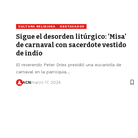
CULTURA RELIGIOSA
DESTACADOS
Sigue el desorden litúrgico: ‘Misa’
de carnaval con sacerdote vestido
de indio
El reverendo Peter Dries presidió una eucaristía de
carnaval en la parroquia…
ACN
marzo 17, 2024