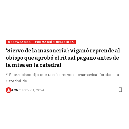
DESTACADOS
FORMACIÓN RELIGIOSA
‘Siervo de la masonería’: Viganò reprende al
obispo que aprobó el ritual pagano antes de
la misa en la catedral
* El arzobispo dijo que una "ceremonia chamánica" "profana la
Catedral de…
ACN
marzo 28, 2024