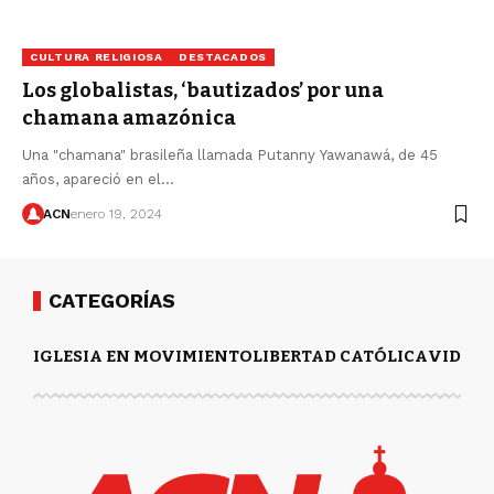
CULTURA RELIGIOSA
DESTACADOS
Los globalistas, ‘bautizados’ por una
chamana amazónica
Una "chamana" brasileña llamada Putanny Yawanawá, de 45
años, apareció en el…
ACN
enero 19, 2024
CATEGORÍAS
IGLESIA EN MOVIMIENTO
LIBERTAD CATÓLICA
VIDA Y