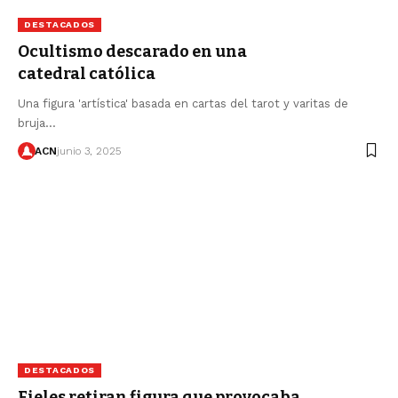
DESTACADOS
Ocultismo descarado en una
catedral católica
Una figura 'artística' basada en cartas del tarot y varitas de
bruja…
ACN
junio 3, 2025
DESTACADOS
Fieles retiran figura que provocaba